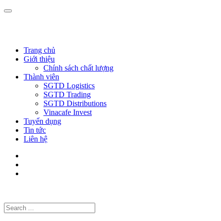
Trang chủ
Giới thiệu
Chính sách chất lượng
Thành viên
SGTD Logistics
SGTD Trading
SGTD Distributions
Vinacafe Invest
Tuyển dụng
Tin tức
Liên hệ