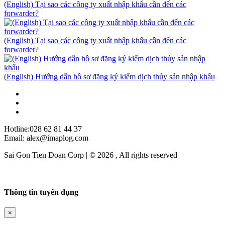
(English) Tại sao các công ty xuất nhập khẩu cần đến các
forwarder?
(English) Tại sao các công ty xuất nhập khẩu cần đến các
forwarder?
(English) Hướng dẫn hồ sơ đăng ký kiểm dịch thủy sản nhập khẩu
Hotline:028 62 81 44 37
Email: alex@imaplog.com
Sai Gon Tien Doan Corp | © 2026 , All rights reserved
Thông tin tuyển dụng
×