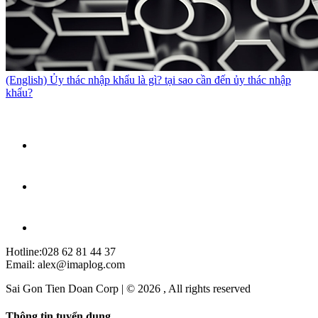
(English) Ủy thác nhập khẩu là gì? tại sao cần đến ủy thác nhập
khẩu?
Hotline:028 62 81 44 37
Email: alex@imaplog.com
Sai Gon Tien Doan Corp | © 2026 , All rights reserved
Thông tin tuyển dụng