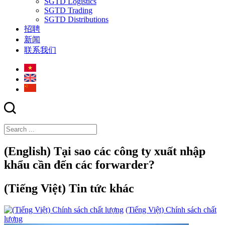
SGTD Logistics
SGTD Trading
SGTD Distributions
招聘
新闻
联系我们
(English) Tại sao các công ty xuất nhập
khẩu cần đến các forwarder?
(Tiếng Việt) Tin tức khác
(Tiếng Việt) Chính sách chất
lượng