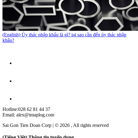
(English) Ủy thác nhập khẩu là gì? tại sao cần đến ủy thác nhập
khẩu?
Hotline:028 62 81 44 37
Email: alex@imaplog.com
Sai Gon Tien Doan Corp | © 2026 , All rights reserved
(Tiếng Việt) Thông tin tuyển dụng