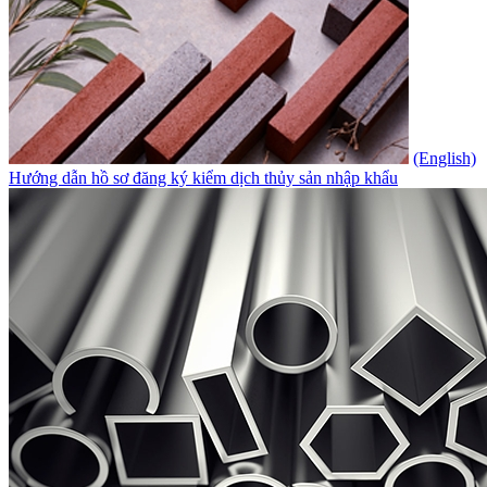
(English)
Hướng dẫn hồ sơ đăng ký kiểm dịch thủy sản nhập khẩu